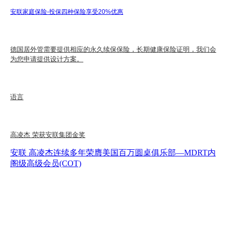
安联家庭保险-投保四种保险享受20%优惠
德国居外管需要提供相应的永久续保保险，长期健康保险证明，我们会
为您申请提供设计方案。
语言
高凌杰 荣获安联集团金奖
安联 高凌杰连续多年荣膺美国百万圆桌俱乐部—MDRT内
阁级高级会员(COT)