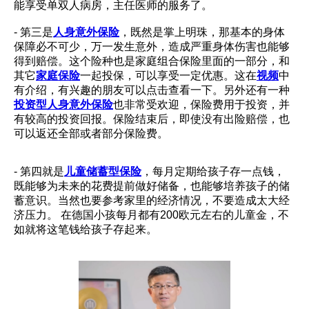
能享受单双人病房，主任医师的服务了。
- 第三是
人身意外保险
，既然是掌上明珠，那基本的身体
保障必不可少，万一发生意外，造成严重身体伤害也能够
得到赔偿。这个险种也是家庭组合保险里面的一部分，和
其它
家庭保险
一起投保，可以享受一定优惠。这在
视频
中
有介绍，有兴趣的朋友可以点击查看一下。
另外还有一种
投资型人身意外保险
也非常受欢迎，保险费用于投资，并
有较高的投资回报。保险结束后，即使没有出险赔偿，也
可以返还全部或者部分保险费。
- 第四就是
儿童储蓄型保险
，每月定期给孩子存一点钱，
既能够为未来的花费提前做好储备，也能够培养孩子的储
蓄意识。当然也要参考家里的经济情况，不要造成太大经
济压力。 在德国小孩每月都有200欧元左右的儿童金，不
如就将这笔钱给孩子存起来。