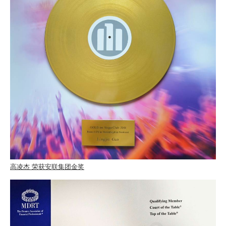
高凌杰 荣获安联集团金奖