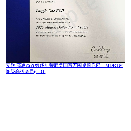
安联 高凌杰连续多年荣膺美国百万圆桌俱乐部—MDRT内
阁级高级会员(COT)