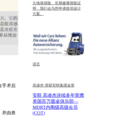
久续保保险，长期健康保险证
明，我们会为您申请提供设计
方案。
语言
高凌杰 荣获安联集团金奖
在手术后
安联 高凌杰连续多年荣膺
美国百万圆桌俱乐部—
MDRT内阁级高级会员
，并由兽
(COT)